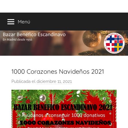
Saltar
Bazar
En
al
Madrid
contenido
Menú
Escandinavo
desde
1956
1000 Corazones Navideños 2021
Publicada el
diciembre 11, 2021
p
o
r
B
a
z
a