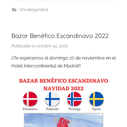
Uncategorized
Bazar Benéfico Escandinavo 2022
Publicada el
octubre 14, 2022
p
o
¡¡Te esperamos el domingo 27 de noviembre en el
r
Hotel Intercontinental de Madrid!!
B
a
z
a
r
A
d
m
i