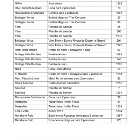
d
m
i
n