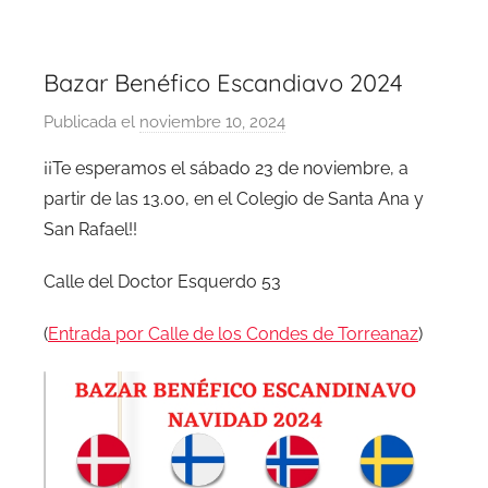
Bazar Benéfico Escandiavo 2024
Publicada el
noviembre 10, 2024
p
o
¡¡Te esperamos el sábado 23 de noviembre, a
r
partir de las 13.00, en el Colegio de Santa Ana y
B
San Rafael!!
a
z
Calle del Doctor Esquerdo 53
a
r
(
Entrada por Calle de los Condes de Torreanaz
)
A
d
m
i
n