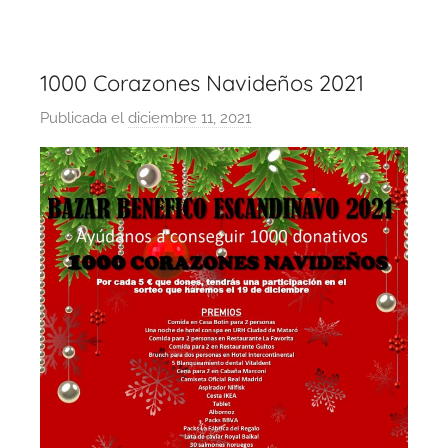
1000 Corazones Navideños 2021
Publicada el
diciembre 11, 2021
p
o
r
B
a
z
a
r
A
d
m
i
n