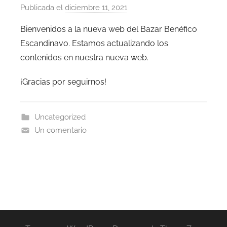
Publicada el
diciembre 11, 2021
p
o
Bienvenidos a la nueva web del Bazar Benéfico
r
Escandinavo. Estamos actualizando los
B
contenidos en nuestra nueva web.
a
z
¡Gracias por seguirnos!
a
r
A
Uncategorized
d
Un comentario
m
i
n