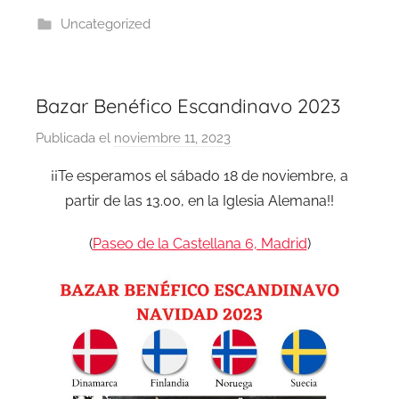
Uncategorized
Bazar Benéfico Escandinavo 2023
Publicada el
noviembre 11, 2023
p
o
¡¡Te esperamos el sábado 18 de noviembre, a
r
partir de las 13.00, en la Iglesia Alemana!!
B
a
(
Paseo de la Castellana 6, Madrid
)
z
a
r
A
d
m
i