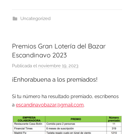
Uncategorized
Premios Gran Lotería del Bazar
Escandinavo 2023
Publicada el
noviembre 19, 2023
p
o
¡Enhorabuena a los premiados!
r
B
Si tu número ha resultado premiado, escríbenos
a
a
escandinavobazar@gmail.com
z
.
a
r
A