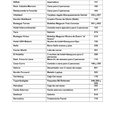
r
A
d
m
i
n