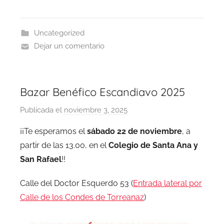
Uncategorized
Dejar un comentario
Bazar Benéfico Escandiavo 2025
Publicada el
noviembre 3, 2025
p
o
¡¡Te esperamos el
sábado 22 de noviembre
, a
r
partir de las 13.00, en el
Colegio de Santa Ana y
B
San Rafael
!!
a
z
Calle del Doctor Esquerdo 53 (
Entrada lateral por
a
Calle de los Condes de Torreanaz
)
r
A