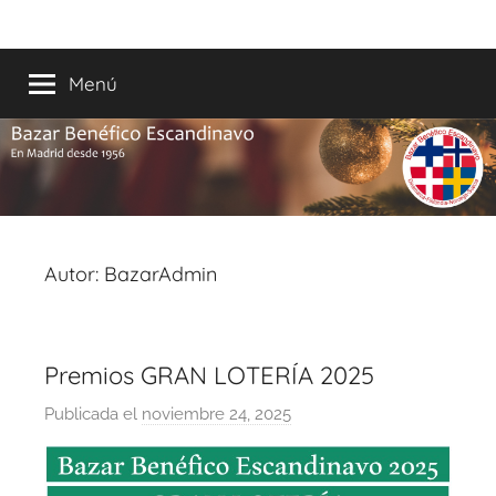
Saltar
Bazar
En
al
Madrid
contenido
Menú
Escandinavo
desde
1956
Autor:
BazarAdmin
Premios GRAN LOTERÍA 2025
Publicada el
noviembre 24, 2025
p
o
r